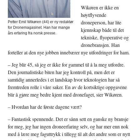
Wikøren er ikke en
høytflyvende
droneperson, har lite
Petter Emil Wikøren (44) er ny redaktør
for Dronemagasinet. Han har mange
kjennskap både til det
års erfaring fra norsk presse.
tekniske, flyoperative og
dronebransjen. Han
forteller at den nye jobben innebærer nye utfordringer for ham.
– Jeg blir 45, så jeg er ikke for gammel til å la meg utfordre.
Den journalistiske biten har jeg kontroll på, men det er
samtidig annerledes i et landskap hvor teknologien har så
fremtreden rolle i våre saker. En av de kortsiktige oppgavene
blir å gjøre meg bedre kjent med dronefaget, sier Wikøren.
– Hvordan har de første dagene vært?
– Fantastisk spennende. Det er sånn sett en ganske ny bransje
for meg, jeg har ingen droneerfaring selv, og har mer enn nok
med å lære meg faguttrykk i tillegg til alt det andre som er nytt