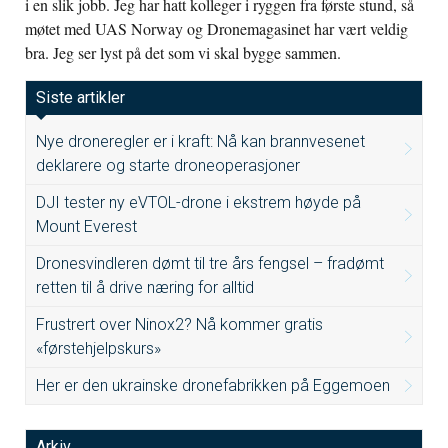
i en slik jobb. Jeg har hatt kolleger i ryggen fra første stund, så
møtet med UAS Norway og Dronemagasinet har vært veldig
bra. Jeg ser lyst på det som vi skal bygge sammen.
Siste artikler
Nye droneregler er i kraft: Nå kan brannvesenet
deklarere og starte droneoperasjoner
DJI tester ny eVTOL-drone i ekstrem høyde på
Mount Everest
Dronesvindleren dømt til tre års fengsel – fradømt
retten til å drive næring for alltid
Frustrert over Ninox2? Nå kommer gratis
«førstehjelpskurs»
Her er den ukrainske dronefabrikken på Eggemoen
Arkiv