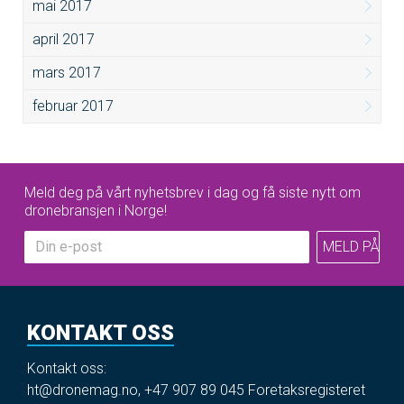
mai 2017
april 2017
mars 2017
februar 2017
Meld deg på vårt nyhetsbrev i dag og få siste nytt om
dronebransjen i Norge!
KONTAKT OSS
Kontakt oss:
ht@dronemag.no
,
+47 907 89 045
Foretaksregisteret