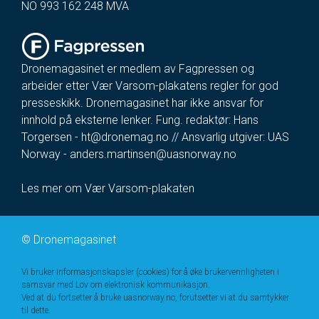
NO 993 162 248 MVA
Dronemagasinet er medlem av Fagpressen og
arbeider etter Vær Varsom-plakatens regler for god
presseskikk. Dronemagasinet har ikke ansvar for
innhold på eksterne lenker. Fung. redaktør: Hans
Torgersen -
ht@dronemag.no
// Ansvarlig utgiver: UAS
Norway -
anders.martinsen@uasnorway.no
Les mer om Vær Varsom-plakaten
©
Dronemagasinet
Vi bruker informasjonskapsler (cookies) for å øke brukervennligheten i
samsvar med Lov om elektronisk kommunikasjon.
Ved at du fortsetter å bruke uasnorway.no, forutsetter vi at du samtykker
til dette.