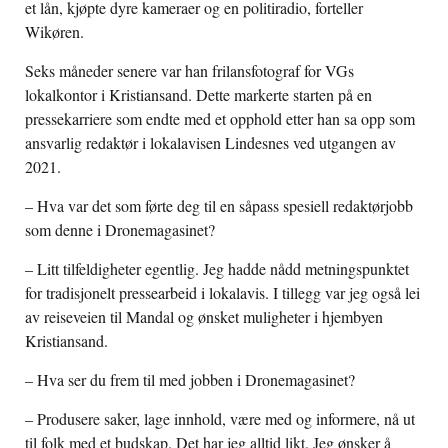
et lån, kjøpte dyre kameraer og en politiradio, forteller
Wikøren.
Seks måneder senere var han frilansfotograf for VGs
lokalkontor i Kristiansand. Dette markerte starten på en
pressekarriere som endte med et opphold etter han sa opp som
ansvarlig redaktør i lokalavisen Lindesnes ved utgangen av
2021.
– Hva var det som førte deg til en såpass spesiell redaktørjobb
som denne i Dronemagasinet?
– Litt tilfeldigheter egentlig. Jeg hadde nådd metningspunktet
for tradisjonelt pressearbeid i lokalavis. I tillegg var jeg også lei
av reiseveien til Mandal og ønsket muligheter i hjembyen
Kristiansand.
– Hva ser du frem til med jobben i Dronemagasinet?
– Produsere saker, lage innhold, være med og informere, nå ut
til folk med et budskap. Det har jeg alltid likt. Jeg ønsker å