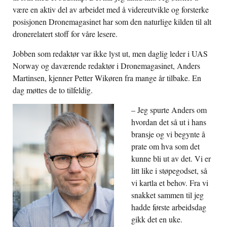
være en aktiv del av arbeidet med å videreutvikle og forsterke
posisjonen Dronemagasinet har som den naturlige kilden til alt
dronerelatert stoff for våre lesere.
Jobben som redaktør var ikke lyst ut, men daglig leder i UAS
Norway og daværende redaktør i Dronemagasinet, Anders
Martinsen, kjenner Petter Wikøren fra mange år tilbake. En
dag møttes de to tilfeldig.
– Jeg spurte Anders om
hvordan det så ut i hans
bransje og vi begynte å
prate om hva som det
kunne bli ut av det. Vi er
litt like i støpegodset, så
vi kartla et behov. Fra vi
snakket sammen til jeg
hadde første arbeidsdag
gikk det en uke.