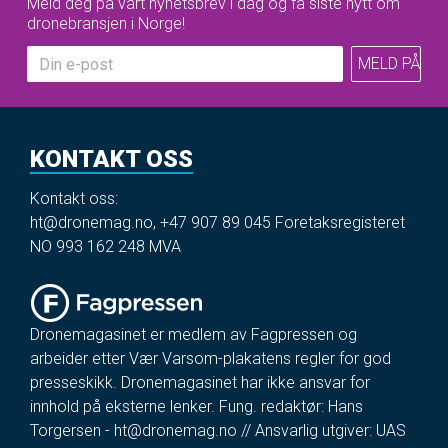
Meld deg på vårt nyhetsbrev i dag og få siste nytt om
dronebransjen i Norge!
KONTAKT OSS
Kontakt oss:
ht@dronemag.no
,
+47 907 89 045
Foretaksregisteret
NO 993 162 248 MVA
Dronemagasinet er medlem av Fagpressen og
arbeider etter Vær Varsom-plakatens regler for god
presseskikk. Dronemagasinet har ikke ansvar for
innhold på eksterne lenker. Fung. redaktør: Hans
Torgersen -
ht@dronemag.no
// Ansvarlig utgiver: UAS