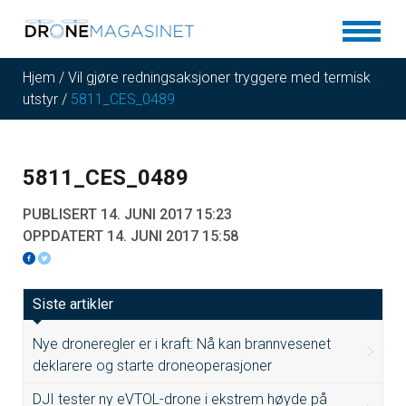
Hjem
/
Vil gjøre redningsaksjoner tryggere med termisk
utstyr
/
5811_CES_0489
5811_CES_0489
PUBLISERT 14. JUNI 2017 15:23
OPPDATERT 14. JUNI 2017 15:58
Siste artikler
Nye droneregler er i kraft: Nå kan brannvesenet
deklarere og starte droneoperasjoner
DJI tester ny eVTOL-drone i ekstrem høyde på