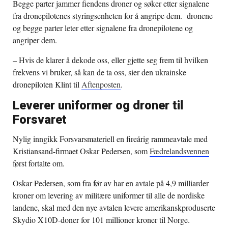
Begge parter jammer fiendens droner og søker etter signalene
fra dronepilotenes styringsenheten for å angripe dem. dronene
og begge parter leter etter signalene fra dronepilotene og
angriper dem.
– Hvis de klarer å dekode oss, eller gjette seg frem til hvilken
frekvens vi bruker, så kan de ta oss, sier den ukrainske
dronepiloten Klint til
Aftenposten
.
Leverer uniformer og droner til
Forsvaret
Nylig inngikk Forsvarsmateriell en fireårig rammeavtale med
Kristiansand-firmaet Oskar Pedersen, som
Fædrelandsvennen
først fortalte om.
Oskar Pedersen, som fra før av har en avtale på 4,9 milliarder
kroner om levering av militære uniformer til alle de nordiske
landene, skal med den nye avtalen levere amerikanskproduserte
Skydio X10D-doner for 101 millioner kroner til Norge.