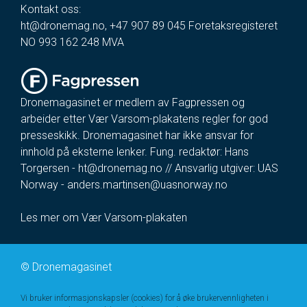
Kontakt oss:
ht@dronemag.no
,
+47 907 89 045
Foretaksregisteret
NO 993 162 248 MVA
Dronemagasinet er medlem av Fagpressen og
arbeider etter Vær Varsom-plakatens regler for god
presseskikk. Dronemagasinet har ikke ansvar for
innhold på eksterne lenker. Fung. redaktør: Hans
Torgersen -
ht@dronemag.no
// Ansvarlig utgiver: UAS
Norway -
anders.martinsen@uasnorway.no
Les mer om Vær Varsom-plakaten
©
Dronemagasinet
Vi bruker informasjonskapsler (cookies) for å øke brukervennligheten i