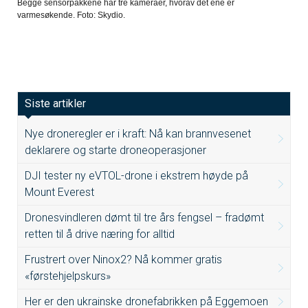
Begge sensorpakkene har tre kameraer, hvorav det ene er
varmesøkende. Foto: Skydio.
Siste artikler
Nye droneregler er i kraft: Nå kan brannvesenet
deklarere og starte droneoperasjoner
DJI tester ny eVTOL-drone i ekstrem høyde på
Mount Everest
Dronesvindleren dømt til tre års fengsel – fradømt
retten til å drive næring for alltid
Frustrert over Ninox2? Nå kommer gratis
«førstehjelpskurs»
Her er den ukrainske dronefabrikken på Eggemoen