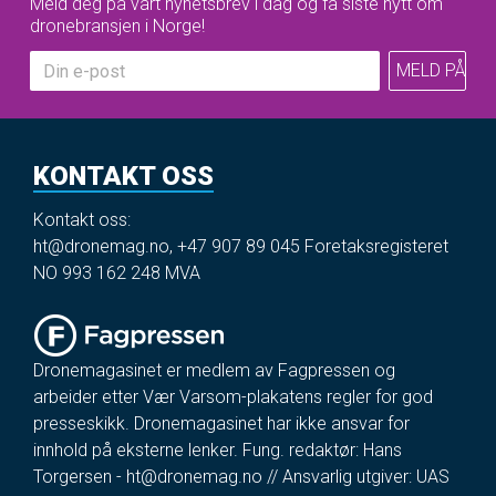
Meld deg på vårt nyhetsbrev i dag og få siste nytt om
dronebransjen i Norge!
KONTAKT OSS
Kontakt oss:
ht@dronemag.no
,
+47 907 89 045
Foretaksregisteret
NO 993 162 248 MVA
Dronemagasinet er medlem av Fagpressen og
arbeider etter Vær Varsom-plakatens regler for god
presseskikk. Dronemagasinet har ikke ansvar for
innhold på eksterne lenker. Fung. redaktør: Hans
Torgersen -
ht@dronemag.no
// Ansvarlig utgiver: UAS