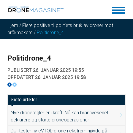
Hjem
/
Flere positive til politiets bruk av droner mot
bråkmakere
/
Politidrone_4
Politidrone_4
PUBLISERT 26. JANUAR 2025 19:55
OPPDATERT 26. JANUAR 2025 19:58
Siste artikler
Nye droneregler er i kraft: Nå kan brannvesenet
deklarere og starte droneoperasjoner
DJI tester ny eVTOL-drone i ekstrem høyde på