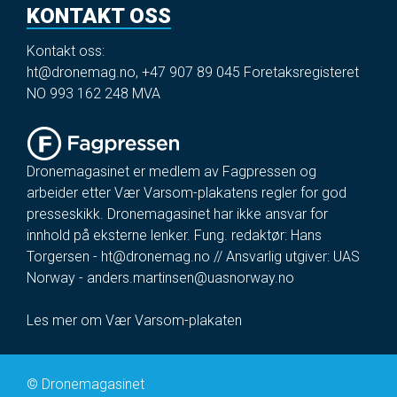
KONTAKT OSS
Kontakt oss:
ht@dronemag.no
,
+47 907 89 045
Foretaksregisteret
NO 993 162 248 MVA
Dronemagasinet er medlem av Fagpressen og
arbeider etter Vær Varsom-plakatens regler for god
presseskikk. Dronemagasinet har ikke ansvar for
innhold på eksterne lenker. Fung. redaktør: Hans
Torgersen -
ht@dronemag.no
// Ansvarlig utgiver: UAS
Norway -
anders.martinsen@uasnorway.no
Les mer om Vær Varsom-plakaten
©
Dronemagasinet