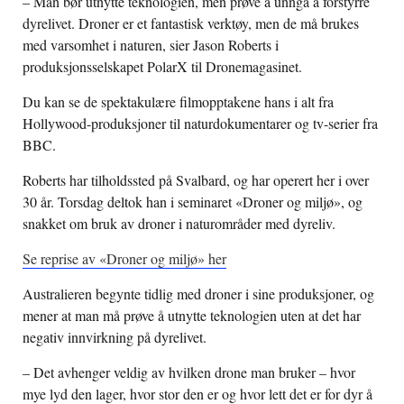
– Man bør utnytte teknologien, men prøve å unngå å forstyrre
dyrelivet. Droner er et fantastisk verktøy, men de må brukes
med varsomhet i naturen, sier Jason Roberts i
produksjonsselskapet PolarX til Dronemagasinet.
Du kan se de spektakulære filmopptakene hans i alt fra
Hollywood-produksjoner til naturdokumentarer og tv-serier fra
BBC.
Roberts har tilholdssted på Svalbard, og har operert her i over
30 år. Torsdag deltok han i seminaret «Droner og miljø», og
snakket om bruk av droner i naturområder med dyreliv.
Se reprise av «Droner og miljø» her
Australieren begynte tidlig med droner i sine produksjoner, og
mener at man må prøve å utnytte teknologien uten at det har
negativ innvirkning på dyrelivet.
– Det avhenger veldig av hvilken drone man bruker – hvor
mye lyd den lager, hvor stor den er og hvor lett det er for dyr å