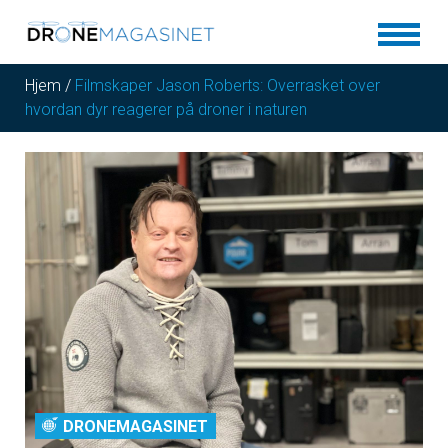
Hjem
/
Filmskaper Jason Roberts: Overrasket over
hvordan dyr reagerer på droner i naturen
DRONEMAGASINET