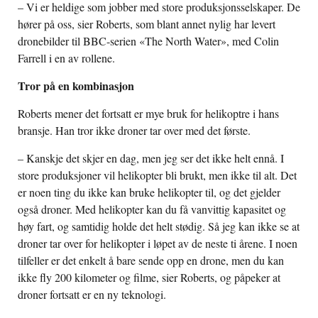
– Vi er heldige som jobber med store produksjonsselskaper. De
hører på oss, sier Roberts, som blant annet nylig har levert
dronebilder til BBC-serien «The North Water», med Colin
Farrell i en av rollene.
Tror på en kombinasjon
Roberts mener det fortsatt er mye bruk for helikoptre i hans
bransje. Han tror ikke droner tar over med det første.
– Kanskje det skjer en dag, men jeg ser det ikke helt ennå. I
store produksjoner vil helikopter bli brukt, men ikke til alt. Det
er noen ting du ikke kan bruke helikopter til, og det gjelder
også droner. Med helikopter kan du få vanvittig kapasitet og
høy fart, og samtidig holde det helt stødig. Så jeg kan ikke se at
droner tar over for helikopter i løpet av de neste ti årene. I noen
tilfeller er det enkelt å bare sende opp en drone, men du kan
ikke fly 200 kilometer og filme, sier Roberts, og påpeker at
droner fortsatt er en ny teknologi.