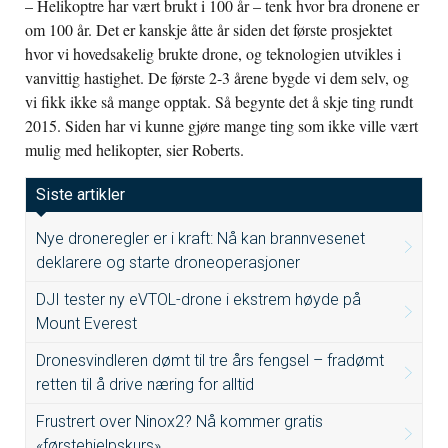
– Helikoptre har vært brukt i 100 år – tenk hvor bra dronene er
om 100 år. Det er kanskje åtte år siden det første prosjektet
hvor vi hovedsakelig brukte drone, og teknologien utvikles i
vanvittig hastighet. De første 2-3 årene bygde vi dem selv, og
vi fikk ikke så mange opptak. Så begynte det å skje ting rundt
2015. Siden har vi kunne gjøre mange ting som ikke ville vært
mulig med helikopter, sier Roberts.
Siste artikler
Nye droneregler er i kraft: Nå kan brannvesenet
deklarere og starte droneoperasjoner
DJI tester ny eVTOL-drone i ekstrem høyde på
Mount Everest
Dronesvindleren dømt til tre års fengsel – fradømt
retten til å drive næring for alltid
Frustrert over Ninox2? Nå kommer gratis
«førstehjelpskurs»