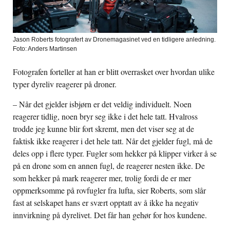
Jason Roberts fotografert av Dronemagasinet ved en tidligere anledning.
Foto: Anders Martinsen
Fotografen forteller at han er blitt overrasket over hvordan ulike
typer dyreliv reagerer på droner.
– Når det gjelder isbjørn er det veldig individuelt. Noen
reagerer tidlig, noen bryr seg ikke i det hele tatt. Hvalross
trodde jeg kunne blir fort skremt, men det viser seg at de
faktisk ikke reagerer i det hele tatt. Når det gjelder fugl, må de
deles opp i flere typer. Fugler som hekker på klipper virker å se
på en drone som en annen fugl, de reagerer nesten ikke. De
som hekker på mark reagerer mer, trolig fordi de er mer
oppmerksomme på rovfugler fra lufta, sier Roberts, som slår
fast at selskapet hans er svært opptatt av å ikke ha negativ
innvirkning på dyrelivet. Det får han gehør for hos kundene.