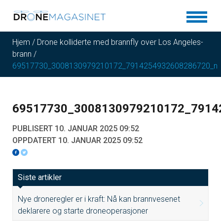
Hjem
/
Drone kolliderte med brannfly over Los Angeles-
brann
/
69517730_3008130979210172_7914254932608286720_n
69517730_3008130979210172_7914
PUBLISERT 10. JANUAR 2025 09:52
OPPDATERT 10. JANUAR 2025 09:52
Siste artikler
Nye droneregler er i kraft: Nå kan brannvesenet
deklarere og starte droneoperasjoner