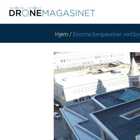
Hjem
/
Enorme besparelser ved byg