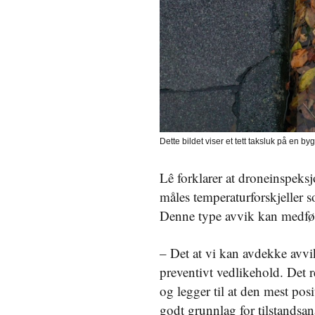
Dette bildet viser et tett taksluk på en b
Lê forklarer at droneinspeks
måles temperaturforskjeller 
Denne type avvik kan medføre
– Det at vi kan avdekke avvik
preventivt vedlikehold. Det r
og legger til at den mest posi
godt grunnlag for tilstandsana