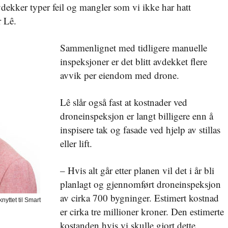
 avdekker typer feil og mangler som vi ikke har hatt
r Lê.
Sammenlignet med tidligere manuelle
inspeksjoner er det blitt avdekket flere
avvik per eiendom med drone.
Lê slår også fast at kostnader ved
droneinspeksjon er langt billigere enn å
inspisere tak og fasade ved hjelp av stillas
eller lift.
– Hvis alt går etter planen vil det i år bli
planlagt og gjennomført droneinspeksjon
av cirka 700 bygninger. Estimert kostnad
nyttet til Smart
er cirka tre millioner kroner. Den estimerte
kostanden hvis vi skulle gjort dette