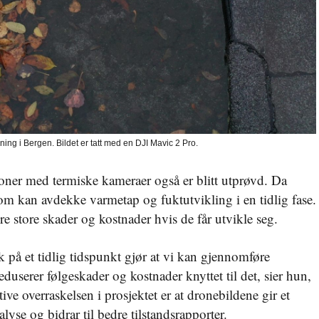
ygning i Bergen. Bildet er tatt med en DJI Mavic 2 Pro.
joner med termiske kameraer også er blitt utprøvd. Da
som kan avdekke varmetap og fuktutvikling i en tidlig fase.
 store skader og kostnader hvis de får utvikle seg.
 på et tidlig tidspunkt gjør at vi kan gjennomføre
eduserer følgeskader og kostnader knyttet til det, sier hun,
tive overraskelsen i prosjektet er at dronebildene gir et
lyse og bidrar til bedre tilstandsrapporter.