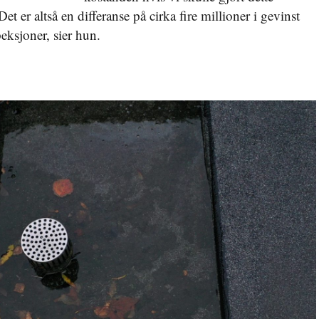
et er altså en differanse på cirka fire millioner i gevinst
ksjoner, sier hun.