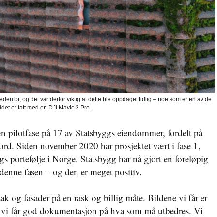
nedenfor, og det var derfor viktig at dette ble oppdaget tidlig – noe som er en av de
ldet er tatt med en DJI Mavic 2 Pro.
en pilotfase på 17 av Statsbyggs eiendommer, fordelt på
ord. Siden november 2020 har prosjektet vært i fase 1,
s portefølje i Norge. Statsbygg har nå gjort en foreløpig
denne fasen – og den er meget positiv.
tak og fasader på en rask og billig måte. Bildene vi får er
at vi får god dokumentasjon på hva som må utbedres. Vi