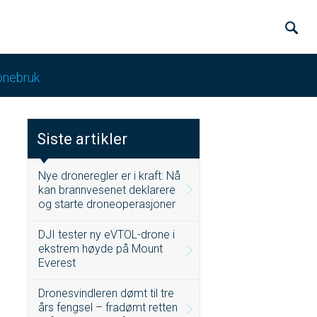
onebruk
Siste artikler
Nye droneregler er i kraft: Nå
kan brannvesenet deklarere
og starte droneoperasjoner
DJI tester ny eVTOL-drone i
ekstrem høyde på Mount
Everest
Dronesvindleren dømt til tre
års fengsel – fradømt retten