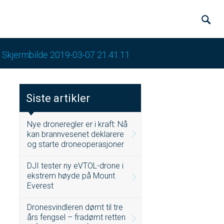
/
Skjermbilde 2019-03-07 21.41.11
Siste artikler
Nye droneregler er i kraft: Nå
kan brannvesenet deklarere
og starte droneoperasjoner
DJI tester ny eVTOL-drone i
ekstrem høyde på Mount
Everest
Dronesvindleren dømt til tre
års fengsel – fradømt retten