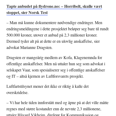
Tapte anbudet på flydrone.no: – Horribelt, skulle vært
stoppet, sier Norsk Test
– Man må kunne dokumentere nødvendige endringer. Men
endringsmeldingene i dette prosjektet beløper seg bare til rundt
500.000 kroner, utover et anbud på 2,3 millioner kroner.
Dermed tyder alt på at dette er en ulovlig anskaffelse, sier
advokat Marianne Dragsten.
Dragsten er mangeårig medlem av Kofa, Klagenemnda for
offentlige anskaffelser. Men nå uttaler hun seg som advokat i
selskapet Vaar, som spesialiserer seg i offentlige anskaffelser
og IT – altså kjernen av Luftforsvarets prosjekt.
Luftfartstilsynet mener det ikke er riktig å kalle det
overskridelse.
– Vi har hele tiden innforstått med og åpne på at det ville måtte
regnes med større kostander enn de nevnte 2,3 millionene,
uttaler Håvard Vikheim, direktør for Kommunikasjon og