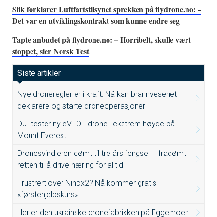
Slik forklarer Luftfartstilsynet sprekken på flydrone.no: –
Det var en utviklingskontrakt som kunne endre seg
Tapte anbudet på flydrone.no: – Horribelt, skulle vært
stoppet, sier Norsk Test
Siste artikler
Nye droneregler er i kraft: Nå kan brannvesenet
deklarere og starte droneoperasjoner
DJI tester ny eVTOL-drone i ekstrem høyde på
Mount Everest
Dronesvindleren dømt til tre års fengsel – fradømt
retten til å drive næring for alltid
Frustrert over Ninox2? Nå kommer gratis
«førstehjelpskurs»
Her er den ukrainske dronefabrikken på Eggemoen