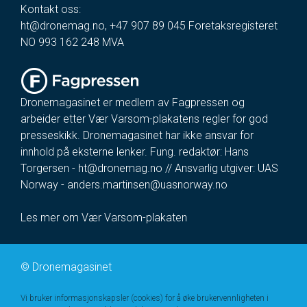
Kontakt oss:
ht@dronemag.no
,
+47 907 89 045
Foretaksregisteret
NO 993 162 248 MVA
Dronemagasinet er medlem av Fagpressen og
arbeider etter Vær Varsom-plakatens regler for god
presseskikk. Dronemagasinet har ikke ansvar for
innhold på eksterne lenker. Fung. redaktør: Hans
Torgersen -
ht@dronemag.no
// Ansvarlig utgiver: UAS
Norway -
anders.martinsen@uasnorway.no
Les mer om Vær Varsom-plakaten
©
Dronemagasinet
Vi bruker informasjonskapsler (cookies) for å øke brukervennligheten i