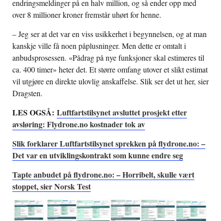
endringsmeldinger på en halv million, og så ender opp med
over 8 millioner kroner fremstår uhørt for henne.
– Jeg ser at det var en viss usikkerhet i begynnelsen, og at man
kanskje ville få noen påplusninger. Men dette er omtalt i
anbudsprosessen. «Pådrag på nye funksjoner skal estimeres til
ca. 400 timer» heter det. Et større omfang utover et slikt estimat
vil utgjøre en direkte ulovlig anskaffelse. Slik ser det ut her, sier
Dragsten.
LES OGSÅ:
Luftfartstilsynet avsluttet prosjekt etter
avsløring: Flydrone.no kostnader tok av
Slik forklarer Luftfartstilsynet sprekken på flydrone.no: –
Det var en utviklingskontrakt som kunne endre seg
Tapte anbudet på flydrone.no: – Horribelt, skulle vært
stoppet, sier Norsk Test