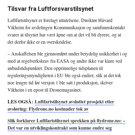
Tilsvar fra Luftforsvarstilsynet
Luftfartstilsynet er forelagt uttalelsene. Direktør Håvard
Vikheim for avdelingen Kommunikasjon og samfunnskontakt
svarer at tilsynet har vært åpne om at det vil bli dyrere, og at
det derfor ikke er en overskridelse.
– Anskaffelsen ble gjennomført under betydelig usikkerhet i og
med at regelverkskrav fra EASA og andre ikke var klare ved
anbudstidspunktet. Den opprinnelige tidsplanen til
reguleringsmyndigheten i EU ble også endret, slik at det tok
noe lengre tid før versjon 1 ble satt i produksjon, skriver
Vikheim i en epost til Dronemagasinet.
LES OGSÅ:
Luftfartstilsynet avsluttet prosjekt etter
avsløring: Flydrone.no kostnader tok av
Slik forklarer Luftfartstilsynet sprekken på flydrone.no: –
Det var en utviklingskontrakt som kunne endre seg