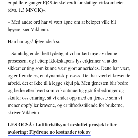
er på flere ganger EØS-terskelverdi for statlige virksomheter
(dvs. 1,3 MNOK)».
– Med andre ord har vi vært åpne om at beløpet ville bli
høyere, sier Vikheim.
Han har også følgende å si:
– Samtidig er det helt tydelig at vi har lært mye av denne
prosessen, og i etterpåklokskapens lys erkjenner vi at det
sikkert er ting som kunne vært gjort annerledes. Dette har vært,
og er fremdeles, en dynamisk prosess. Det har vært et krevende
arbeid, det er ikke til å legge skjul på. Men tjenesten blir bedre
og bedre etter hvert som vi kontinuerlig gjør forbedringer og
skaffer oss erfaring, så vi ender opp med en tjeneste som vi
mener oppfyller kravene, og er tilfredsstillende for brukerne,
skriver Vikheim.
LES OGSÅ:
Luftfartstilsynet avsluttet prosjekt etter
avsløring: Flydrone.no kostnader tok av