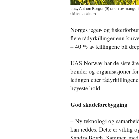
Lucy Authen Berger (9) er en av mange fr
slåttemaskinen.
Norges jeger- og fiskerforbund
flere rådyrkillinger enn kni
– 40 % av killingene bli drept
UAS Norway har de siste åre
bønder og organisasjoner fo
letingen etter rådyrkillingen
høyeste hold.
God skadeforebygging
– Ny teknologi og samarbeid m
kan reddes. Dette er viktig 
Sandra Borch.
Sammen med U