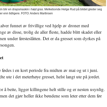
lir en drapsmaskin i høyt gras. Melkebonde Helge Rud på bildet gleder seg
lver enn tidligere. FOTO: Anders Martinsen
alver funnet av frivillige ved hjelp av droner med
av disse, trolig de aller fleste, hadde blitt skadet eller
nen under førsteslåtten. Det er da gresset som dyrkes på
 sesongen.
et
e fødes i en kort periode fra midten av mai og ut i juni.
 ute i det meterhøye gresset, helst langt ute på jordet.
 å beite, ligger killingene helt stille og er nesten usynlig.
en det gjør heller ikke bøndene som leter etter dem før