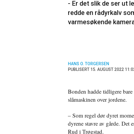
- Er det slik de ser u
redde en rådyrkalv so
varmesøkende kamera
HANS O. TORGERSEN
PUBLISERT 15. AUGUST 2022 11:0
Bonden hadde tidligere bare 
slåmaskinen over jordene.
– Som regel dør dyret momen
dyrene stavre av gårde. Det 
Rud i Trøgstad.