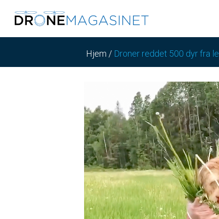
Hjem
/
Droner reddet 500 dyr fra l