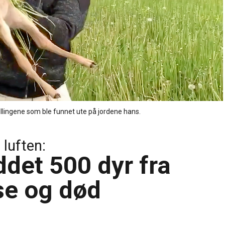
llingene som ble funnet ute på jordene hans.
luften:
ddet 500 dyr fra
se og død