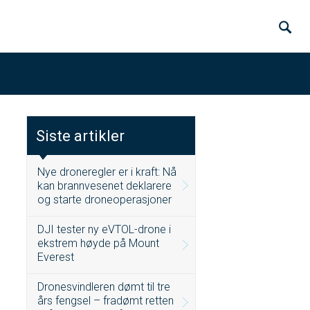
Siste artikler
Nye droneregler er i kraft: Nå
kan brannvesenet deklarere
og starte droneoperasjoner
DJI tester ny eVTOL-drone i
ekstrem høyde på Mount
Everest
Dronesvindleren dømt til tre
års fengsel – fradømt retten