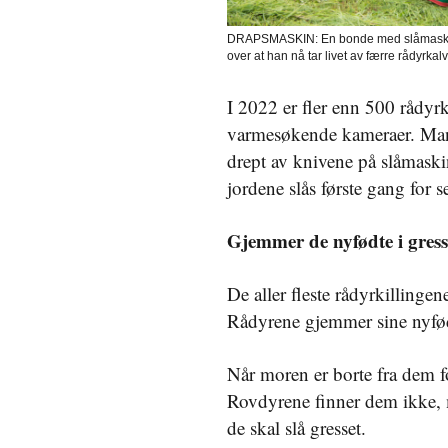
DRAPSMASKIN: En bonde med slåmaskin b
over at han nå tar livet av færre rådyrka
I 2022 er fler enn 500 rådyrk
varmesøkende kameraer. Mange 
drept av knivene på slåmaski
jordene slås første gang for
Gjemmer de nyfødte i gress
De aller fleste rådyrkillingen
Rådyrene gjemmer sine nyfødte
Når moren er borte fra dem for
Rovdyrene finner dem ikke, m
de skal slå gresset.