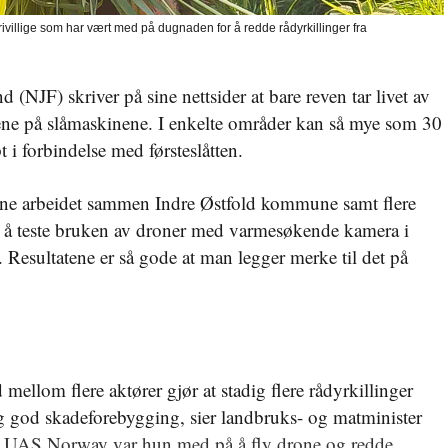
ivillige som har vært med på dugnaden for å redde rådyrkillinger fra
 (NJF) skriver på sine nettsider at bare reven tar livet av
vene på slåmaskinene. I enkelte områder kan så mye som 30
 i forbindelse med førsteslåtten.
ne arbeidet sammen Indre Østfold kommune samt flere
r å teste bruken av droner med varmesøkende kamera i
e. Resultatene er så gode at man legger merke til det på
ellom flere aktører gjør at stadig flere rådyrkillinger
og god skadeforebygging, sier landbruks- og matminister
AS Norway var hun med på å fly drone og redde