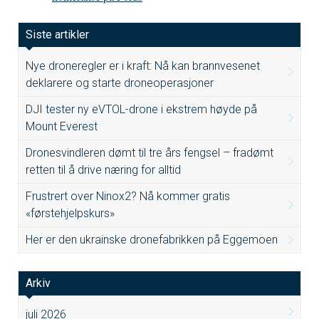
Siste artikler
Nye droneregler er i kraft: Nå kan brannvesenet
deklarere og starte droneoperasjoner
DJI tester ny eVTOL-drone i ekstrem høyde på
Mount Everest
Dronesvindleren dømt til tre års fengsel – fradømt
retten til å drive næring for alltid
Frustrert over Ninox2? Nå kommer gratis
«førstehjelpskurs»
Her er den ukrainske dronefabrikken på Eggemoen
Arkiv
juli 2026