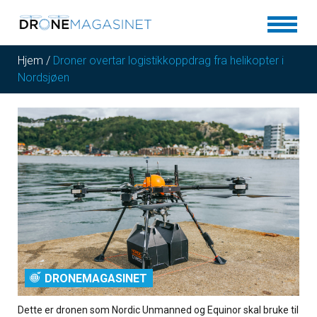
Hjem
/
Droner overtar logistikkoppdrag fra helikopter i
Nordsjøen
DRONEMAGASINET
Dette er dronen som Nordic Unmanned og Equinor skal bruke til