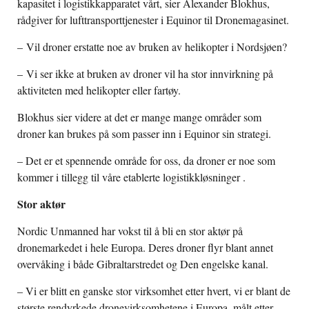
kapasitet i logistikkapparatet vårt, sier Alexander Blokhus,
rådgiver for lufttransporttjenester i Equinor til Dronemagasinet.
– Vil droner erstatte noe av bruken av helikopter i Nordsjøen?
– Vi ser ikke at bruken av droner vil ha stor innvirkning på
aktiviteten med helikopter eller fartøy.
Blokhus sier videre at det er mange mange områder som
droner kan brukes på som passer inn i Equinor sin strategi.
– Det er et spennende område for oss, da droner er noe som
kommer i tillegg til våre etablerte logistikkløsninger .
Stor aktør
Nordic Unmanned har vokst til å bli en stor aktør på
dronemarkedet i hele Europa. Deres droner flyr blant annet
overvåking i både Gibraltarstredet og Den engelske kanal.
– Vi er blitt en ganske stor virksomhet etter hvert, vi er blant de
største rendyrkede dronevirksomhetene i Europa, målt etter