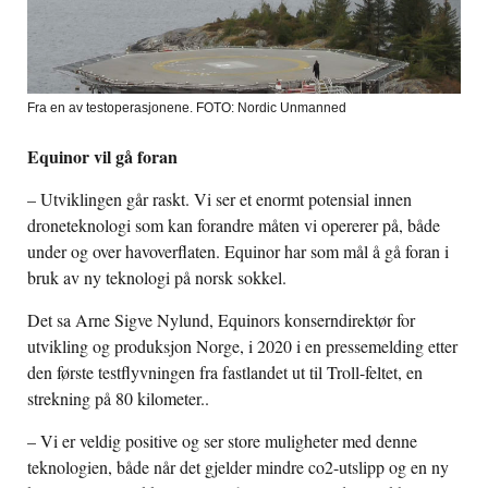
Fra en av testoperasjonene. FOTO: Nordic Unmanned
Equinor vil gå foran
– Utviklingen går raskt. Vi ser et enormt potensial innen
droneteknologi som kan forandre måten vi opererer på, både
under og over havoverflaten. Equinor har som mål å gå foran i
bruk av ny teknologi på norsk sokkel.
Det sa Arne Sigve Nylund, Equinors konserndirektør for
utvikling og produksjon Norge, i 2020 i en pressemelding etter
den første testflyvningen fra fastlandet ut til Troll-feltet, en
strekning på 80 kilometer..
– Vi er veldig positive og ser store muligheter med denne
teknologien, både når det gjelder mindre co2-utslipp og en ny