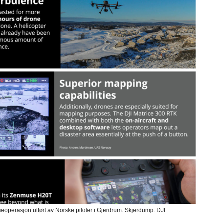
neoperasjon utført av Norske piloter i Gjerdrum. Skjerdump: DJI