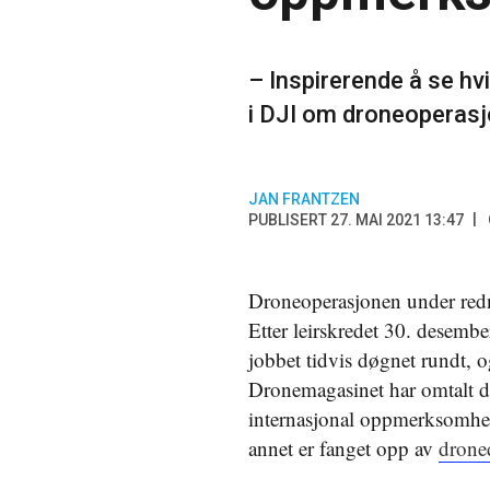
– Inspirerende å se hv
i DJI om droneoperasjo
JAN FRANTZEN
PUBLISERT 27. MAI 2021 13:47
Droneoperasjonen under redn
Etter leirskredet 30. desember
jobbet tidvis døgnet rundt, o
Dronemagasinet har omtalt d
internasjonal oppmerksomhet.
annet er fanget opp av
drone