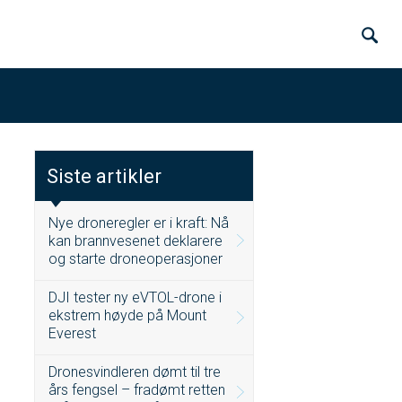
Siste artikler
Nye droneregler er i kraft: Nå
kan brannvesenet deklarere
og starte droneoperasjoner
DJI tester ny eVTOL-drone i
ekstrem høyde på Mount
Everest
Dronesvindleren dømt til tre
års fengsel – fradømt retten