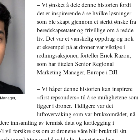
– Vi ønsket å dele denne historien fordi
det er inspirerende å se hvilke løsninger
som ble skapt gjennom et sterkt ønske fra
beredskapsetater og frivillige om å redde
liv. Det var et vanskelig oppdrag og nok
et eksempel på at droner var viktige i
redningsaksjoner, forteller Erick Razon,
som har tittelen Senior Regional
Marketing Manager, Europe i DJI.
– Vi håper denne historien kan inspirere
«first repsonders» til å se mulighetene som
 Manager,
ligger i droner. Tidligere var det
luftovervåking som var bruksområdet, nå
ludere innsamling av termisk data og kartlegging i
i vil forsikre oss om at dronene våre blir brukt til sitt
e redningsaktører med å redde liv, konstaterer han.