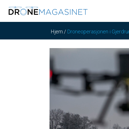
Hjem
/
Droneoperasjonen i Gjerdru