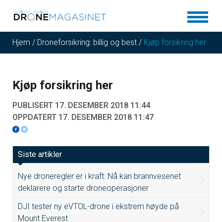
Hjem
/
Droneforsikring: billig og best
/
Kjøp forsikring her
Kjøp forsikring her
PUBLISERT 17. DESEMBER 2018 11:44
OPPDATERT 17. DESEMBER 2018 11:47
Siste artikler
Nye droneregler er i kraft: Nå kan brannvesenet
deklarere og starte droneoperasjoner
DJI tester ny eVTOL-drone i ekstrem høyde på
Mount Everest