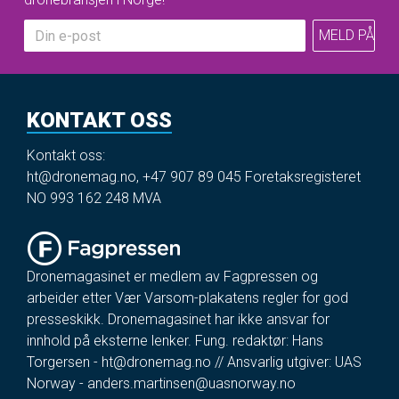
KONTAKT OSS
Kontakt oss:
ht@dronemag.no
,
+47 907 89 045
Foretaksregisteret
NO 993 162 248 MVA
Dronemagasinet er medlem av Fagpressen og
arbeider etter Vær Varsom-plakatens regler for god
presseskikk. Dronemagasinet har ikke ansvar for
innhold på eksterne lenker. Fung. redaktør: Hans
Torgersen -
ht@dronemag.no
// Ansvarlig utgiver: UAS
Norway -
anders.martinsen@uasnorway.no