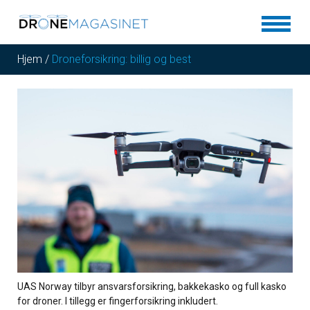
Hjem
/
Droneforsikring: billig og best
UAS Norway tilbyr ansvarsforsikring, bakkekasko og full kasko
for droner. I tillegg er fingerforsikring inkludert.