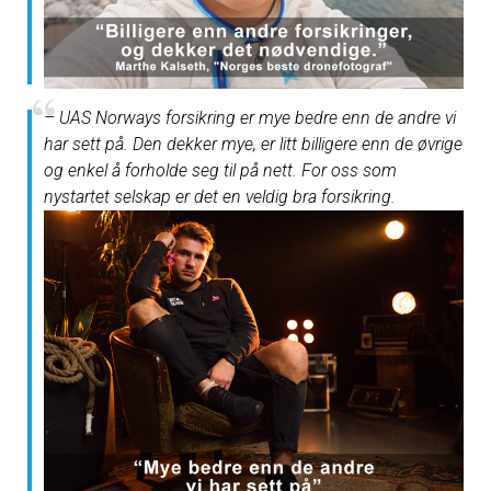
– UAS Norways forsikring er mye bedre enn de andre vi
har sett på. Den dekker mye, er litt billigere enn de øvrige
og enkel å forholde seg til på nett. For oss som
nystartet selskap er det en veldig bra forsikring.