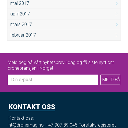
mai 2017
april 2017
mars 2017
februar 2017
Meld deg på vårt nyhetsbrev i dag og få siste nytt om
dronebransjen i Norge!
KONTAKT OSS
Kontakt oss:
ht@dronemag.no
,
+47 907 89 045
Foretaksregisteret