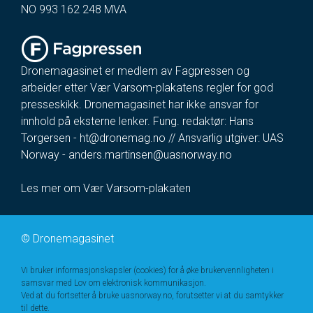
NO 993 162 248 MVA
Dronemagasinet er medlem av Fagpressen og
arbeider etter Vær Varsom-plakatens regler for god
presseskikk. Dronemagasinet har ikke ansvar for
innhold på eksterne lenker. Fung. redaktør: Hans
Torgersen -
ht@dronemag.no
// Ansvarlig utgiver: UAS
Norway -
anders.martinsen@uasnorway.no
Les mer om Vær Varsom-plakaten
©
Dronemagasinet
Vi bruker informasjonskapsler (cookies) for å øke brukervennligheten i
samsvar med Lov om elektronisk kommunikasjon.
Ved at du fortsetter å bruke uasnorway.no, forutsetter vi at du samtykker
til dette.