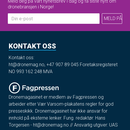
Meld deg på vårt nyhetsbrev i dag og få siste nytt om
dronebransjen i Norge!
KONTAKT OSS
Kontakt oss:
ht@dronemag.no
,
+47 907 89 045
Foretaksregisteret
NO 993 162 248 MVA
Dronemagasinet er medlem av Fagpressen og
arbeider etter Vær Varsom-plakatens regler for god
presseskikk. Dronemagasinet har ikke ansvar for
innhold på eksterne lenker. Fung. redaktør: Hans
Torgersen -
ht@dronemag.no
// Ansvarlig utgiver: UAS