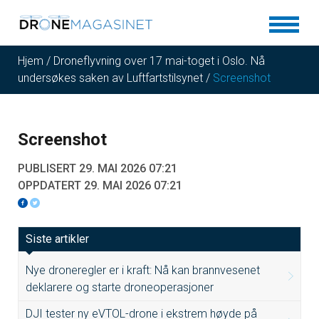
Hjem
/
Droneflyvning over 17 mai-toget i Oslo. Nå
undersøkes saken av Luftfartstilsynet
/
Screenshot
Screenshot
PUBLISERT 29. MAI 2026 07:21
OPPDATERT 29. MAI 2026 07:21
Siste artikler
Nye droneregler er i kraft: Nå kan brannvesenet
deklarere og starte droneoperasjoner
DJI tester ny eVTOL-drone i ekstrem høyde på