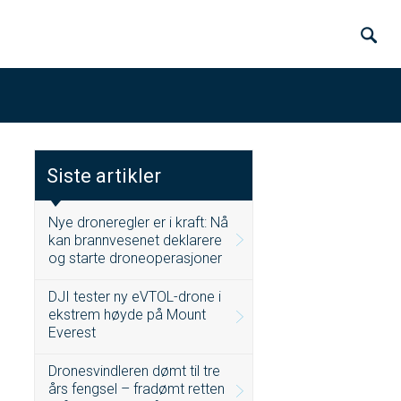
Siste artikler
Nye droneregler er i kraft: Nå
kan brannvesenet deklarere
og starte droneoperasjoner
DJI tester ny eVTOL-drone i
ekstrem høyde på Mount
Everest
Dronesvindleren dømt til tre
års fengsel – fradømt retten