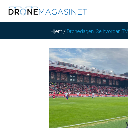
Hjem
/
Dronedagen: Se hvordan TV2