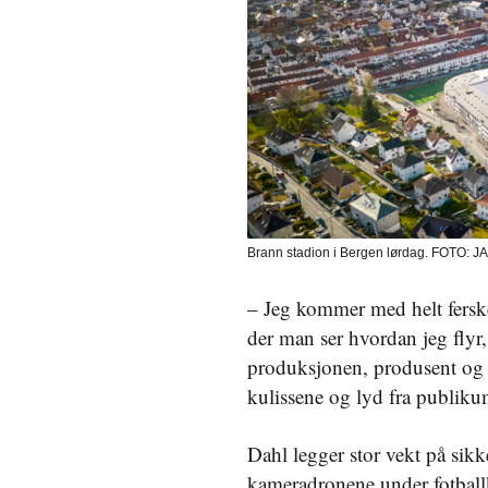
Brann stadion i Bergen lørdag. FOTO:
– Jeg kommer med helt ferske 
der man ser hvordan jeg flyr
produksjonen, produsent og al
kulissene og lyd fra publik
Dahl legger stor vekt på sik
kameradronene under fotbal