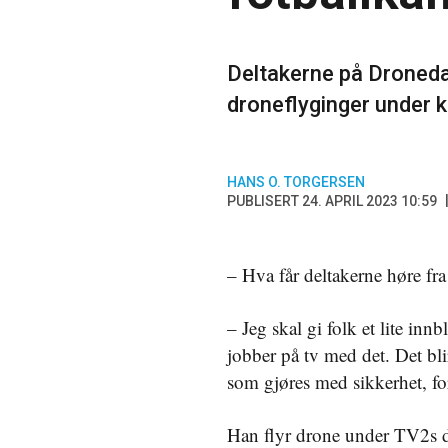
Deltakerne på Droneda
droneflyginger under ka
HANS O. TORGERSEN
PUBLISERT 24. APRIL 2023 10:59
– Hva får deltakerne høre fr
– Jeg skal gi folk et lite i
jobber på tv med det. Det bli
som gjøres med sikkerhet, for
Han flyr drone under TV2s di