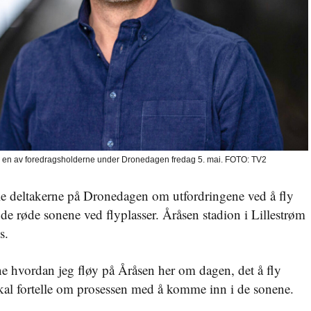
er en av foredragsholderne under Dronedagen fredag 5. mai. FOTO: TV2
le deltakerne på Dronedagen om utfordringene ved å fly
de røde sonene ved flyplasser. Åråsen stadion i Lillestrøm
s.
e hvordan jeg fløy på Åråsen her om dagen, det å fly
skal fortelle om prosessen med å komme inn i de sonene.