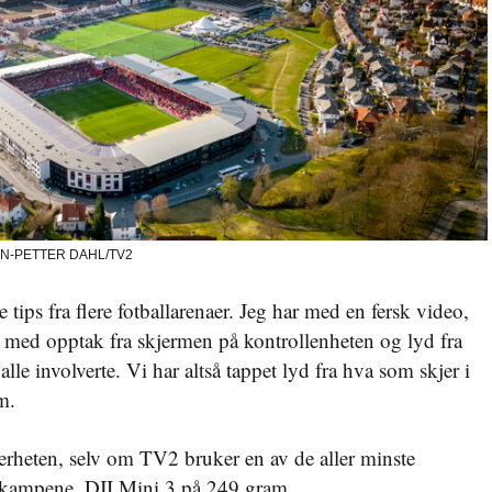
 JAN-PETTER DAHL/TV2
tips fra flere fotballarenaer. Jeg har med en fersk video,
, med opptak fra skjermen på kontrollenheten og lyd fra
le involverte. Vi har altså tappet lyd fra hva som skjer i
um.
kerheten, selv om TV2 bruker en av de aller minste
lkampene, DJI Mini 3 på 249 gram,