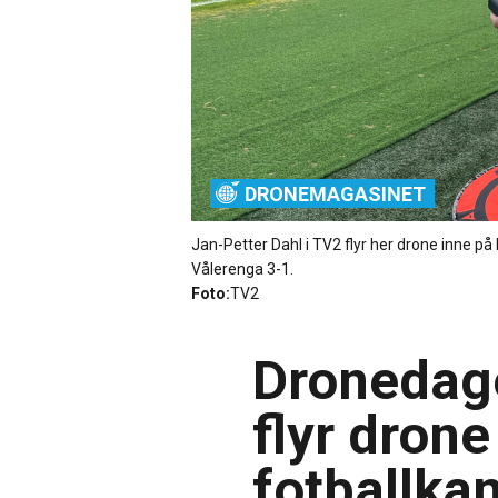
DRONEMAGASINET
Jan-Petter Dahl i TV2 flyr her drone inne på
Vålerenga 3-1.
Foto:
TV2
Dronedag
flyr drone
fotballk