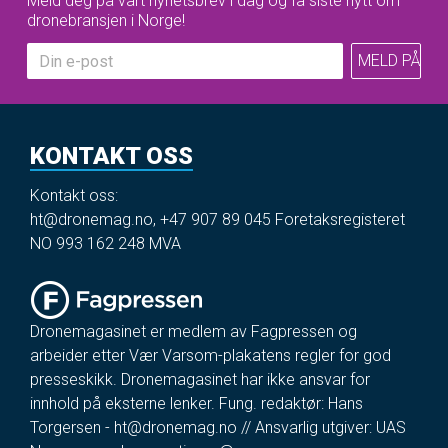
Meld deg på vårt nyhetsbrev i dag og få siste nytt om
dronebransjen i Norge!
KONTAKT OSS
Kontakt oss:
ht@dronemag.no
,
+47 907 89 045
Foretaksregisteret
NO 993 162 248 MVA
Dronemagasinet er medlem av Fagpressen og
arbeider etter Vær Varsom-plakatens regler for god
presseskikk. Dronemagasinet har ikke ansvar for
innhold på eksterne lenker. Fung. redaktør: Hans
Torgersen -
ht@dronemag.no
// Ansvarlig utgiver: UAS