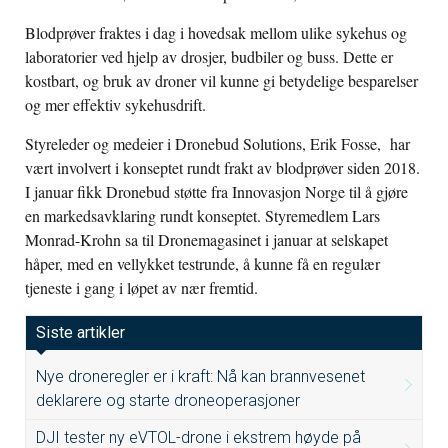
Blodprøver fraktes i dag i hovedsak mellom ulike sykehus og
laboratorier ved hjelp av drosjer, budbiler og buss. Dette er
kostbart, og bruk av droner vil kunne gi betydelige besparelser
og mer effektiv sykehusdrift.
Styreleder og medeier i Dronebud Solutions, Erik Fosse, har
vært involvert i konseptet rundt frakt av blodprøver siden 2018.
I januar fikk Dronebud støtte fra Innovasjon Norge til å gjøre
en markedsavklaring rundt konseptet. Styremedlem Lars
Monrad-Krohn sa til Dronemagasinet i januar at selskapet
håper, med en vellykket testrunde, å kunne få en regulær
tjeneste i gang i løpet av nær fremtid.
Siste artikler
Nye droneregler er i kraft: Nå kan brannvesenet
deklarere og starte droneoperasjoner
DJI tester ny eVTOL-drone i ekstrem høyde på