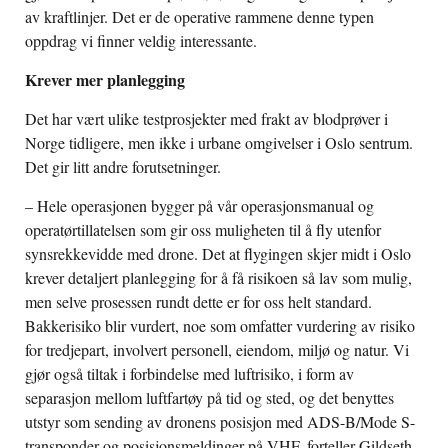
av kraftlinjer. Det er de operative rammene denne typen
oppdrag vi finner veldig interessante.
Krever mer planlegging
Det har vært ulike testprosjekter med frakt av blodprøver i
Norge tidligere, men ikke i urbane omgivelser i Oslo sentrum.
Det gir litt andre forutsetninger.
– Hele operasjonen bygger på vår operasjonsmanual og
operatørtillatelsen som gir oss muligheten til å fly utenfor
synsrekkevidde med drone. Det at flygingen skjer midt i Oslo
krever detaljert planlegging for å få risikoen så lav som mulig,
men selve prosessen rundt dette er for oss helt standard.
Bakkerisiko blir vurdert, noe som omfatter vurdering av risiko
for tredjepart, involvert personell, eiendom, miljø og natur. Vi
gjør også tiltak i forbindelse med luftrisiko, i form av
separasjon mellom luftfartøy på tid og sted, og det benyttes
utstyr som sending av dronens posisjon med ADS-B/Mode S-
transponder og posisjonsmeldinger på VHF, forteller Gildseth.