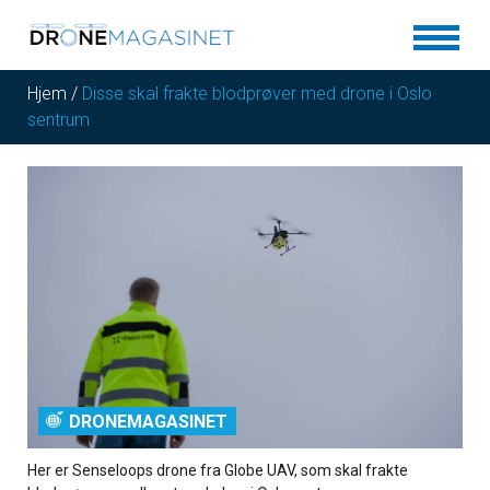
Hjem
/
Disse skal frakte blodprøver med drone i Oslo
sentrum
DRONEMAGASINET
Her er Senseloops drone fra Globe UAV, som skal frakte