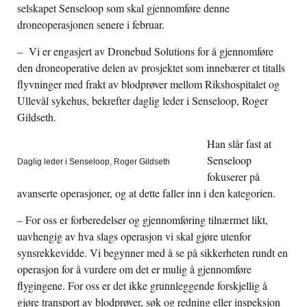
selskapet Senseloop som skal gjennomføre denne
droneoperasjonen senere i februar.
– Vi er engasjert av Dronebud Solutions for å gjennomføre
den droneoperative delen av prosjektet som innebærer et titalls
flyvninger med frakt av blodprøver mellom Rikshospitalet og
Ullevål sykehus, bekrefter daglig leder i Senseloop, Roger
Gildseth.
Han slår fast at
Senseloop
Daglig leder i Senseloop, Roger Gildseth
fokuserer på
avanserte operasjoner, og at dette faller inn i den kategorien.
– For oss er forberedelser og gjennomføring tilnærmet likt,
uavhengig av hva slags operasjon vi skal gjøre utenfor
synsrekkevidde. Vi begynner med å se på sikkerheten rundt en
operasjon for å vurdere om det er mulig å gjennomføre
flygingene. For oss er det ikke grunnleggende forskjellig å
gjøre transport av blodprøver, søk og redning eller inspeksjon