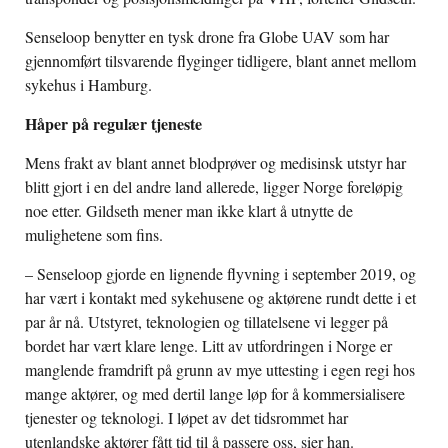
Senseloop benytter en tysk drone fra Globe UAV som har
gjennomført tilsvarende flyginger tidligere, blant annet mellom
sykehus i Hamburg.
Håper på regulær tjeneste
Mens frakt av blant annet blodprøver og medisinsk utstyr har
blitt gjort i en del andre land allerede, ligger Norge foreløpig
noe etter. Gildseth mener man ikke klart å utnytte de
mulighetene som fins.
– Senseloop gjorde en lignende flyvning i september 2019, og
har vært i kontakt med sykehusene og aktørene rundt dette i et
par år nå. Utstyret, teknologien og tillatelsene vi legger på
bordet har vært klare lenge. Litt av utfordringen i Norge er
manglende framdrift på grunn av mye uttesting i egen regi hos
mange aktører, og med dertil lange løp for å kommersialisere
tjenester og teknologi. I løpet av det tidsrommet har
utenlandske aktører fått tid til å passere oss, sier han.