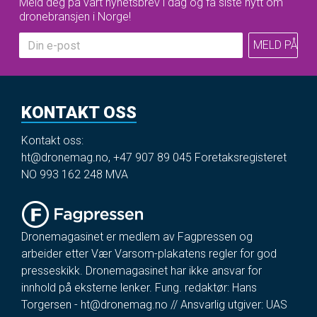
Meld deg på vårt nyhetsbrev i dag og få siste nytt om
dronebransjen i Norge!
KONTAKT OSS
Kontakt oss:
ht@dronemag.no
,
+47 907 89 045
Foretaksregisteret
NO 993 162 248 MVA
Dronemagasinet er medlem av Fagpressen og
arbeider etter Vær Varsom-plakatens regler for god
presseskikk. Dronemagasinet har ikke ansvar for
innhold på eksterne lenker. Fung. redaktør: Hans
Torgersen -
ht@dronemag.no
// Ansvarlig utgiver: UAS