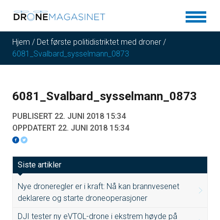
Hjem
/
Det første politidistriktet med droner
/
6081_Svalbard_sysselmann_0873
6081_Svalbard_sysselmann_0873
PUBLISERT 22. JUNI 2018 15:34
OPPDATERT 22. JUNI 2018 15:34
Siste artikler
Nye droneregler er i kraft: Nå kan brannvesenet
deklarere og starte droneoperasjoner
DJI tester ny eVTOL-drone i ekstrem høyde på