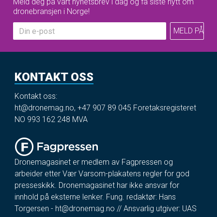
Meld deg på vårt nyhetsbrev i dag og få siste nytt om
dronebransjen i Norge!
KONTAKT OSS
Kontakt oss:
ht@dronemag.no
,
+47 907 89 045
Foretaksregisteret
NO 993 162 248 MVA
Dronemagasinet er medlem av Fagpressen og
arbeider etter Vær Varsom-plakatens regler for god
presseskikk. Dronemagasinet har ikke ansvar for
innhold på eksterne lenker. Fung. redaktør: Hans
Torgersen -
ht@dronemag.no
// Ansvarlig utgiver: UAS