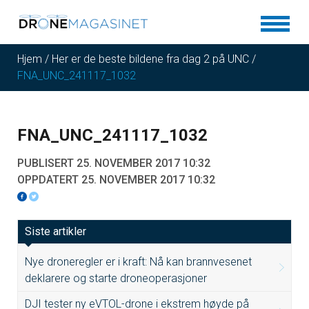
Hjem
/
Her er de beste bildene fra dag 2 på UNC
/
FNA_UNC_241117_1032
FNA_UNC_241117_1032
PUBLISERT 25. NOVEMBER 2017 10:32
OPPDATERT 25. NOVEMBER 2017 10:32
Siste artikler
Nye droneregler er i kraft: Nå kan brannvesenet
deklarere og starte droneoperasjoner
DJI tester ny eVTOL-drone i ekstrem høyde på