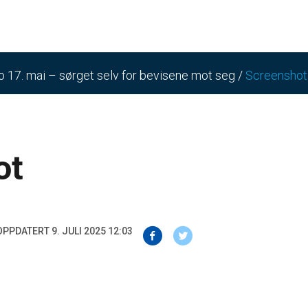
lo 17. mai – sørget selv for bevisene mot seg
/
Screenshot
ot
OPPDATERT 9. JULI 2025 12:03