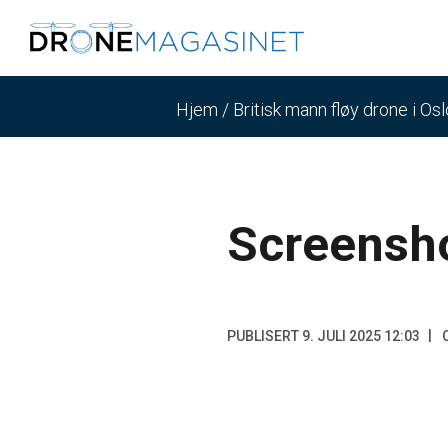
Hjem
/
Britisk mann fløy drone i Os
Screensh
PUBLISERT 9. JULI 2025 12:03