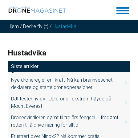
Hjem
/
Bedre fly (t)
/
Hustadvika
Hustadvika
Siste artikler
Nye droneregler er i kraft: Nå kan brannvesenet
deklarere og starte droneoperasjoner
DJI tester ny eVTOL-drone i ekstrem høyde på
Mount Everest
Dronesvindleren dømt til tre års fengsel – fradømt
retten til å drive næring for alltid
Frustrert over Ninox2? Nå kommer gratis