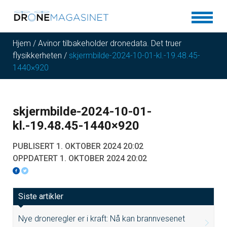
Hjem
/
Avinor tilbakeholder dronedata. Det truer
flysikkerheten
/
skjermbilde-2024-10-01-kl.-19.48.45-
1440×920
skjermbilde-2024-10-01-
kl.-19.48.45-1440×920
PUBLISERT 1. OKTOBER 2024 20:02
OPPDATERT 1. OKTOBER 2024 20:02
Siste artikler
Nye droneregler er i kraft: Nå kan brannvesenet