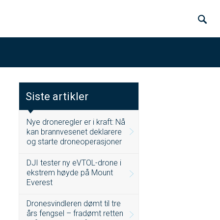
Siste artikler
Nye droneregler er i kraft: Nå
kan brannvesenet deklarere
og starte droneoperasjoner
DJI tester ny eVTOL-drone i
ekstrem høyde på Mount
Everest
Dronesvindleren dømt til tre
års fengsel – fradømt retten