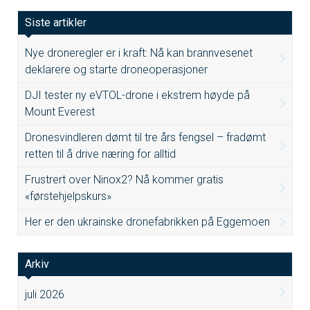
Siste artikler
Nye droneregler er i kraft: Nå kan brannvesenet
deklarere og starte droneoperasjoner
DJI tester ny eVTOL-drone i ekstrem høyde på
Mount Everest
Dronesvindleren dømt til tre års fengsel – fradømt
retten til å drive næring for alltid
Frustrert over Ninox2? Nå kommer gratis
«førstehjelpskurs»
Her er den ukrainske dronefabrikken på Eggemoen
Arkiv
juli 2026