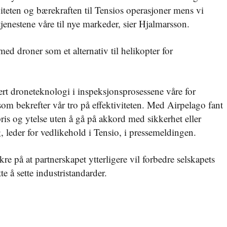
viteten og bærekraften til Tensios operasjoner mens vi
 tjenestene våre til nye markeder, sier Hjalmarsson.
 med droner som et alternativ til helikopter for
ert droneteknologi i inspeksjonsprosessene våre for
 som bekrefter vår tro på effektiviteten. Med Airpelago fant
ris og ytelse uten å gå på akkord med sikkerhet eller
g, leder for vedlikehold i Tensio, i pressemeldingen.
kre på at partnerskapet ytterligere vil forbedre selskapets
te å sette industristandarder.