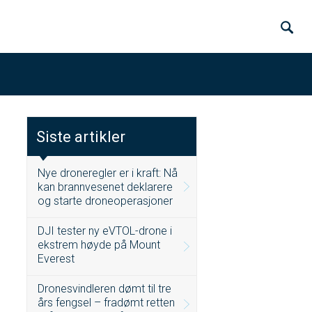
Siste artikler
Nye droneregler er i kraft: Nå
kan brannvesenet deklarere
og starte droneoperasjoner
DJI tester ny eVTOL-drone i
ekstrem høyde på Mount
Everest
Dronesvindleren dømt til tre
års fengsel – fradømt retten