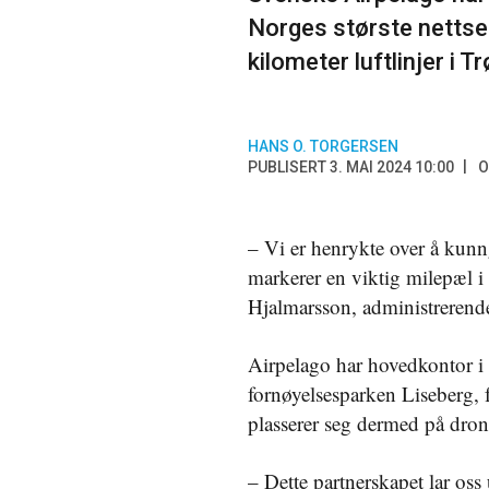
Norges største nettse
kilometer luftlinjer i T
HANS O. TORGERSEN
PUBLISERT 3. MAI 2024 10:00
O
– Vi er henrykte over å kunng
markerer en viktig milepæl i
Hjalmarsson, administrerende
Airpelago har hovedkontor i 
fornøyelsesparken Liseberg, 
plasserer seg dermed på dron
– Dette partnerskapet lar oss