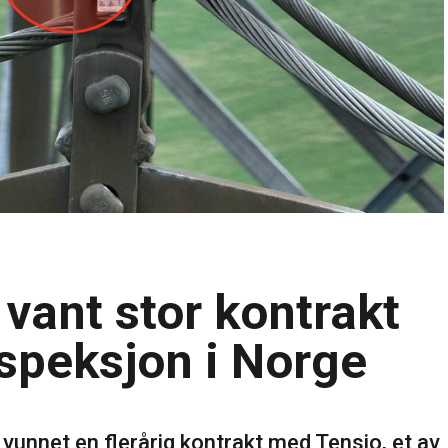
 vant stor kontrakt
nspeksjon i Norge
vunnet en flerårig kontrakt med Tensio, et av