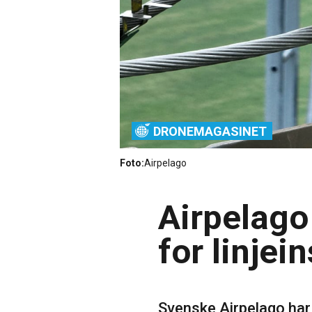
DRONEMAGASINET
Foto:
Airpelago
Airpelago
for linjei
Svenske Airpelago har 