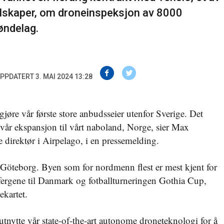
lskaper, om droneinspeksjon av 8000
røndelag.
PPDATERT 3. MAI 2024 13:28
jøre vår første store anbudsseier utenfor Sverige. Det
 vår ekspansjon til vårt naboland, Norge, sier Max
 direktør i Airpelago, i en pressemelding.
Göteborg. Byen som for nordmenn flest er mest kjent for
fergene til Danmark og fotballturneringen Gothia Cup,
ekartet.
 utnytte vår state-of-the-art autonome droneteknologi for å