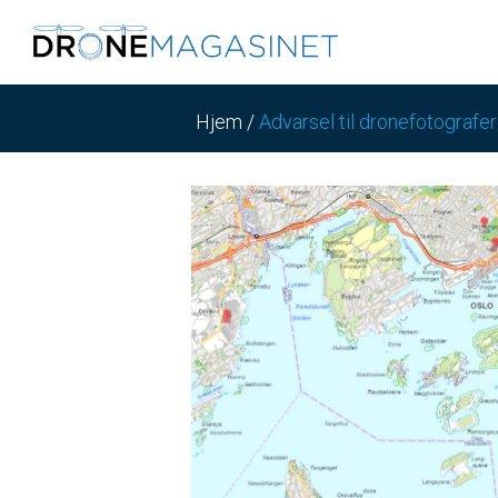
Hjem
/
Advarsel til dronefotografer