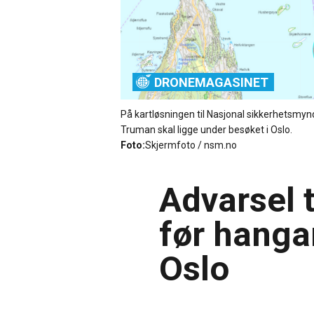
DRONEMAGASINET
På kartløsningen til Nasjonal sikkerhetsmy
Truman skal ligge under besøket i Oslo.
Foto:
Skjermfoto / nsm.no
Advarsel t
før hanga
Oslo