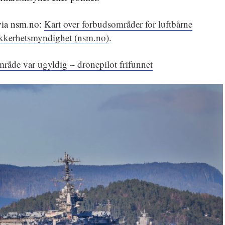
 via nsm.no:
Kart over forbudsområder for luftbårne
ikkerhetsmyndighet (nsm.no)
.
mråde var ugyldig – dronepilot frifunnet