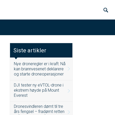
Siste artikler
Nye droneregler er i kraft: Nå
kan brannvesenet deklarere
og starte droneoperasjoner
DJI tester ny eVTOL-drone i
ekstrem høyde på Mount
Everest
Dronesvindleren dømt til tre
års fengsel – fradømt retten