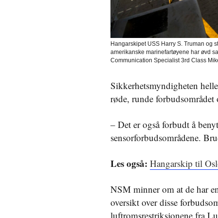
Hangarskipet USS Harry S. Truman og støt
amerikanske marinefartøyene har øvd s
Communication Specialist 3rd Class Mik
Sikkerhetsmyndigheten heller
røde, runde forbudsområdet og
– Det er også forbudt å benyt
sensorforbudsområdene. Brud
Les også:
Hangarskip til Osl
NSM minner om at de har en e
oversikt over disse forbudso
luftromsrestriksjonene fra Luft