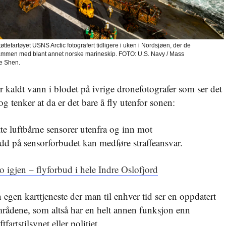
tefartøyet USNS Arctic fotografert tidligere i uken i Nordsjøen, der de
ammen med blant annet norske marineskip. FOTO: U.S. Navy / Mass
e Shen.
 kaldt vann i blodet på ivrige dronefotografer som ser det
 tenker at da er det bare å fly utenfor sonen:
te luftbårne sensorer utenfra og inn mot
d på sensorforbudet kan medføre straffeansvar.
o igjen – flyforbud i hele Indre Oslofjord
gen karttjeneste der man til enhver tid ser en oppdatert
mrådene, som altså har en helt annen funksjon enn
fartstilsynet eller politiet.