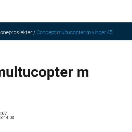
droneprosjekter
/
Concept multucopter m vinger.45
multucopter m
3:07
8 14:03