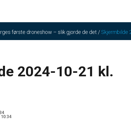
orges første droneshow – slik gjorde de det
/
Skjermbilde 
de 2024-10-21 kl.
34
 10:34