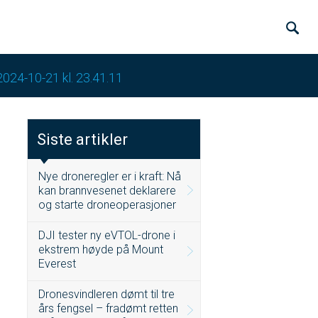
2024-10-21 kl. 23.41.11
Siste artikler
Nye droneregler er i kraft: Nå
kan brannvesenet deklarere
og starte droneoperasjoner
DJI tester ny eVTOL-drone i
ekstrem høyde på Mount
Everest
Dronesvindleren dømt til tre
års fengsel – fradømt retten