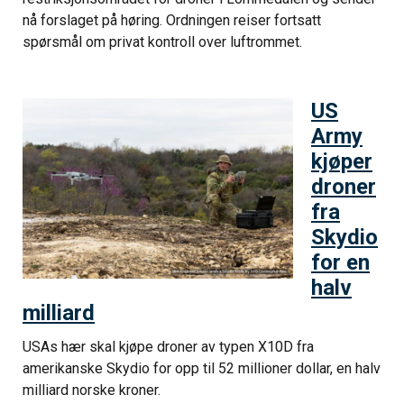
nå forslaget på høring. Ordningen reiser fortsatt
spørsmål om privat kontroll over luftrommet.
US
Army
kjøper
droner
fra
Skydio
for en
halv
milliard
USAs hær skal kjøpe droner av typen X10D fra
amerikanske Skydio for opp til 52 millioner dollar, en halv
milliard norske kroner.