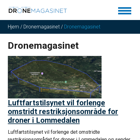
Hjem
/
Dronemagasinet
/
Dronemagasinet
Dronemagasinet
Luftfartstilsynet vil forlenge
omstridt restriksjonsområde for
droner i Lommedalen
Luftfartstilsynet vil forlenge det omstridte
restriksjonsområdet for droner i Lommedalen og sender