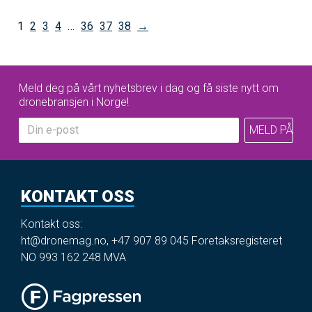
1
2
3
4
…
36
37
38
→
Meld deg på vårt nyhetsbrev i dag og få siste nytt om
dronebransjen i Norge!
KONTAKT OSS
Kontakt oss:
ht@dronemag.no
,
+47 907 89 045
Foretaksregisteret
NO 993 162 248 MVA