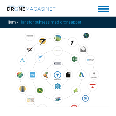
Hjem
/
Har stor suksess med droneapper