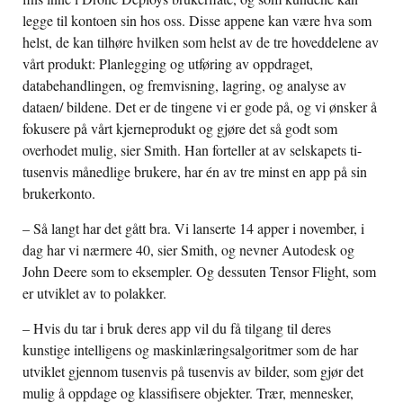
legge til kontoen sin hos oss. Disse appene kan være hva som
helst, de kan tilhøre hvilken som helst av de tre hoveddelene av
vårt produkt: Planlegging og utføring av oppdraget,
databehandlingen, og fremvisning, lagring, og analyse av
dataen/ bildene. Det er de tingene vi er gode på, og vi ønsker å
fokusere på vårt kjerneprodukt og gjøre det så godt som
overhodet mulig, sier Smith. Han forteller at av selskapets ti-
tusenvis månedlige brukere, har én av tre minst en app på sin
brukerkonto.
– Så langt har det gått bra. Vi lanserte 14 apper i november, i
dag har vi nærmere 40, sier Smith, og nevner Autodesk og
John Deere som to eksempler. Og dessuten Tensor Flight, som
er utviklet av to polakker.
– Hvis du tar i bruk deres app vil du få tilgang til deres
kunstige intelligens og maskinlæringsalgoritmer som de har
utviklet gjennom tusenvis på tusenvis av bilder, som gjør det
mulig å oppdage og klassifisere objekter. Trær, mennesker,