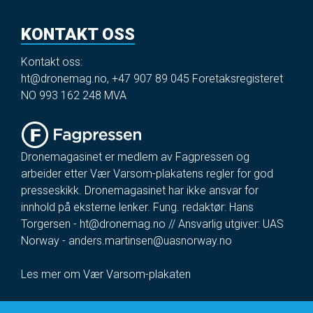
KONTAKT OSS
Kontakt oss:
ht@dronemag.no
,
+47 907 89 045
Foretaksregisteret
NO 993 162 248 MVA
Dronemagasinet er medlem av Fagpressen og
arbeider etter Vær Varsom-plakatens regler for god
presseskikk. Dronemagasinet har ikke ansvar for
innhold på eksterne lenker. Fung. redaktør: Hans
Torgersen -
ht@dronemag.no
// Ansvarlig utgiver: UAS
Norway -
anders.martinsen@uasnorway.no
Les mer om Vær Varsom-plakaten