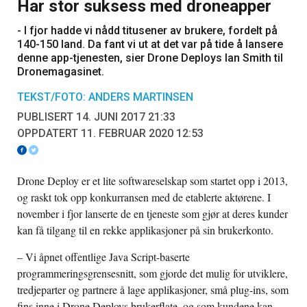
Har stor suksess med droneapper
- I fjor hadde vi nådd titusener av brukere, fordelt på
140-150 land. Da fant vi ut at det var på tide å lansere
denne app-tjenesten, sier Drone Deploys Ian Smith til
Dronemagasinet.
TEKST/FOTO: ANDERS MARTINSEN
PUBLISERT 14. JUNI 2017 21:33
OPPDATERT 11. FEBRUAR 2020 12:53
Drone Deploy er et lite softwareselskap som startet opp i 2013,
og raskt tok opp konkurransen med de etablerte aktørene. I
november i fjor lanserte de en tjeneste som gjør at deres kunder
kan få tilgang til en rekke applikasjoner på sin brukerkonto.
– Vi åpnet offentlige Java Script-baserte
programmeringsgrensesnitt, som gjorde det mulig for utviklere,
tredjeparter og partnere å lage applikasjoner, små plug-ins, som
fins inne i Drone Deploys brukerflate, og som kundene kan