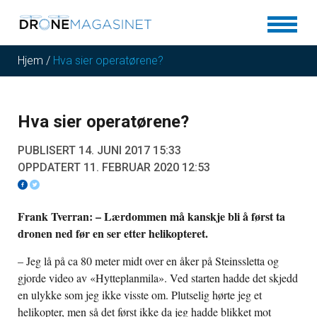
Hjem
/
Hva sier operatørene?
Hva sier operatørene?
PUBLISERT 14. JUNI 2017 15:33
OPPDATERT 11. FEBRUAR 2020 12:53
Frank Tverran: – Lærdommen må kanskje bli å først ta
dronen ned før en ser etter helikopteret.
– Jeg lå på ca 80 meter midt over en åker på Steinssletta og
gjorde video av «Hytteplanmila». Ved starten hadde det skjedd
en ulykke som jeg ikke visste om. Plutselig hørte jeg et
helikopter, men så det først ikke da jeg hadde blikket mot