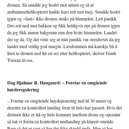
dronen. Så snudde jeg hodet mot sørøst og så at
ambulansehelikopteret hadde kurs rett mot meg. Snudde hodet
igjen og «fant» ikke dronen straks på himmelen. Lett panikk.
Dro rett ned mot bakken og fikk heldigvis øye på dronen igjen
da jeg fikk annen bakgrunn enn den hvite himmelen. Landet
der og da. Og det viste seg at min panikk var overdrevet da jeg
landet med veldig god margin. Lærdommen må kanskje bli å
først ta dronen ned før en ser etter helikopteret, skriver Frank
Tverran til oss.
Dag Hjalmar R. Haugaard: – Foretar en omgående
høyderegulering
– Foretar en omgående høydejustering ned til 30 meter og
deretter en kontrollert landing frem til helo har passert. Hvis det
derimot ikke er tid og helo kommer imellom drone og operatør
så må vi foreta en kontrollert nødlanding på klarert område.
Bare så det er sagt så har det ikke skjedd enda. Men vi har