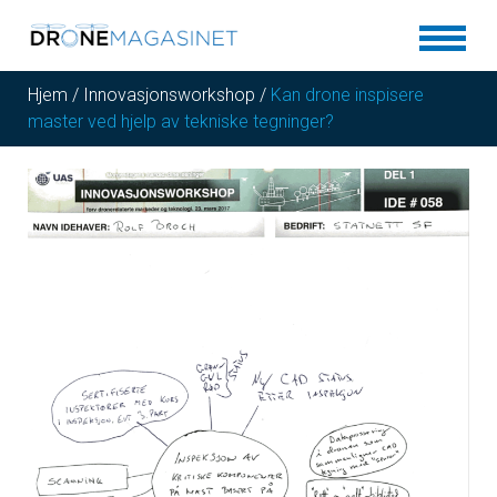
Hjem
/
Innovasjonsworkshop
/
Kan drone inspisere
master ved hjelp av tekniske tegninger?